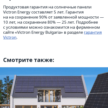
Продук­то­вая гаран­тия на сол­неч­ные панели
Victron Energy состав­ляет 5 лет. Гарантия
на на сохра­не­ние 90% от заяв­лен­ной мощ­но­сти —
10 лет, на сохра­не­ние 80% — 25 лет. Подроб­нее
с усло­ви­ями можно озна­ко­мится на фир­мен­ном
сайте «Victron Energy Bulgaria» в раз­деле
гарантия
Victron
.
Смотрите также: