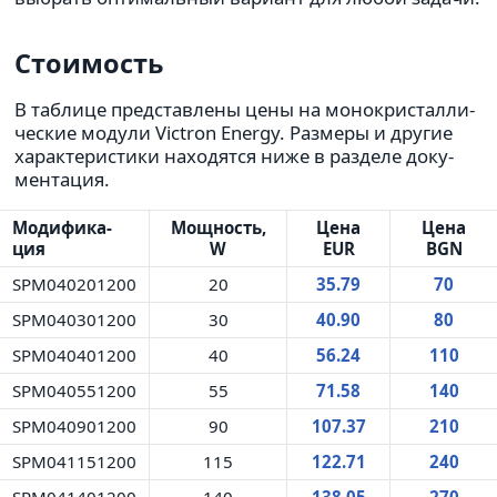
Стоимость
В таб­лице пред­став­лены цены на моно­кри­стал­ли­
че­ские модули Victron Energy. Размеры и другие
харак­те­ри­стики нахо­дятся ниже в раз­деле доку­
мен­та­ция.
Модифи­ка­
Мощность,
Цена
Цена
ция
W
EUR
BGN
SPM040201200
20
35.79
70
SPM040301200
30
40.90
80
SPM040401200
40
56.24
110
SPM040551200
55
71.58
140
SPM040901200
90
107.37
210
SPM041151200
115
122.71
240
SPM041401200
140
138.05
270