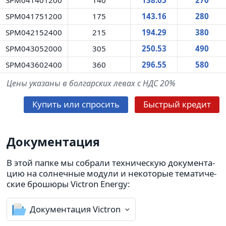
SPM041751200
175
143.16
280
SPM042152400
215
194.29
380
SPM043052000
305
250.53
490
SPM043602400
360
296.55
580
Цены указаны в болгарских левах с НДС 20%
Купить или спро­сить
Быстрый кредит
Докумен­та­ция
В этой папке мы собрали тех­ни­че­скую доку­мен­та­
цию на сол­неч­ные модули и неко­то­рые тема­ти­че­
ские бро­шюры Victron Energy:
Докумен­та­ция Victron