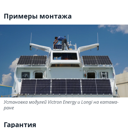
Примеры мон­тажа
Установка моду­лей Victron Energy и Longi на ката­ма­
ране
Гарантия