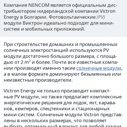
Компания NENCOM явля­ется офи­ци­аль­ным дис­
три­бью­то­ром нидер­ланд­ской ком­па­нии Victron
Energy в Болгарии. Фотоволь­та­и­че­ские
(PV)
модули Виктрон иде­ально под­хо­дят для мини-
систем и мобиль­ных при­ло­же­ний.
При стро­и­тель­стве домаш­них и про­мыш­лен­ных
сол­неч­ных элек­тро­стан­ций исполь­зу­ются PV
модули доста­точно боль­шого раз­мера, с пло­ща­
дью от 2 m
и более. Почти все извест­ные ком­па­
2
нии про­из­во­дят именно такие
сол­неч­ные модули
,
а в малом фор­мате доми­ни­руют безы­мян­ные или
неиз­вест­ные про­из­во­ди­тели.
Victron Energy не только про­из­во­дит ком­пакт­
ные PV модули, но также пред­ла­гает ком­плекс­ные
энер­ге­ти­че­ские реше­ния для лодок, яхт, кара­ва­
нов, кем­пе­ров, спец­тех­ники и ста­ци­о­нар­ных
мини-систем. Солнеч­ные модули Victron пред­став­
лены в несколь­ких раз­ме­рах, что поз­во­ляет
выбрать опти­маль­ный вари­ант для любой задачи.