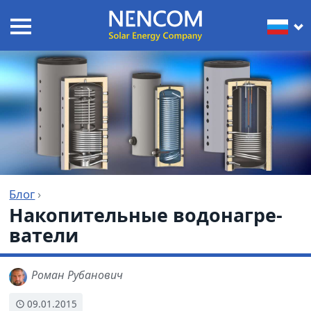
Блог
›
Накопи­тель­ные водо­на­гре­
ватели
Роман Рубанович
09.01.2015