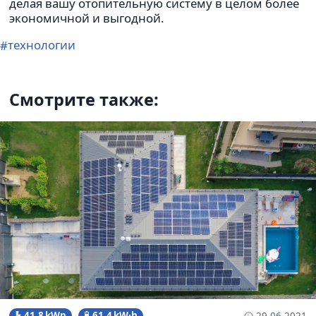
делая вашу ото­пи­тель­ную систему в целом более
эко­но­мич­ной и выгодной.
технологии
Смотрите также:
41.8 kWp
61.4 kW·h
29.06.2021