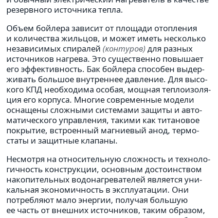
резерв­ного источ­ника тепла.
Объем бой­лера зави­сит от пло­щади отоп­ле­ния
и коли­че­ства жиль­цов, и может иметь несколько
неза­ви­си­мых спи­ра­лей
(кон­ту­ров)
для разных
источ­ни­ков нагрева. Это суще­ственно повы­шает
его эффек­тив­ность. Бак бой­лера спо­со­бен выдер­
жи­вать боль­шое внут­рен­нее дав­ле­ние. Для высо­
кого КПД необ­хо­дима особая, мощная теп­ло­изо­ля­
ция его кор­пуса. Многие совре­мен­ные модели
осна­щены слож­ными систе­мами защиты и авто­
ма­ти­че­ского управ­ле­ния, такими как тита­но­вое
покры­тие, встро­ен­ный маг­ни­е­вый анод, тер­мо­
статы и защит­ные кла­паны.
Несмотря на отно­си­тель­ную слож­ность и тех­но­ло­
гич­ность кон­струк­ции, основ­ным досто­ин­ством
нако­пи­тель­ных водо­на­гре­ва­те­лей явля­ется уни­
каль­ная эко­но­мич­ность в экс­плу­а­та­ции. Они
потреб­ляют мало энер­гии, полу­чая боль­шую
ее часть от внеш­них источ­ни­ков, таким обра­зом,