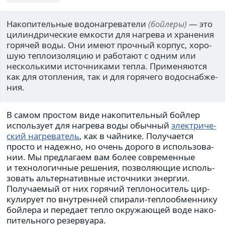
Накопи­тель­ные водо­на­гре­ва­тели
(бой­леры)
— это
цилин­дри­че­ские емко­сти для нагрева и хра­не­ния
горя­чей воды. Они имеют проч­ный корпус, хоро­
шую теп­ло­изо­ля­цию и рабо­тают с одним или
несколь­кими источ­ни­ками тепла. Применя­ются
как для отоп­ле­ния, так и для горя­чего водо­снаб­же­
ния.
В самом про­стом виде нако­пи­тель­ный бойлер
исполь­зует для нагрева воды обыч­ный
элек­три­че­
ский нагре­ва­тель
, как в чай­нике. Получа­ется
просто и надежно, но очень дорого в исполь­зо­ва­
нии. Мы пред­ла­гаем вам более совре­мен­ные
и тех­но­ло­гич­ные реше­ния, поз­во­ля­ю­щие исполь­
зо­вать аль­тер­на­тив­ные источ­ники энер­гии.
Получа­е­мый от них горя­чий теп­ло­но­си­тель цир­
ку­ли­рует по внут­рен­ней спи­рали-теп­ло­об­мен­нику
бой­лера и пере­дает тепло окру­жа­ю­щей воде нако­
пи­тель­ного резер­ву­ара.