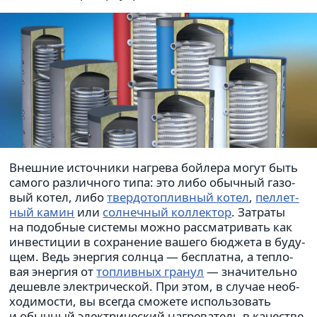
Внешние источ­ники нагрева бой­лера могут быть
самого раз­лич­ного типа: это либо обыч­ный газо­
вый котел, либо
твер­до­топ­лив­ный котел
,
пел­лет­
ный камин
или
сол­неч­ный кол­лек­тор
. Затраты
на подоб­ные системы можно рас­смат­ри­вать как
инве­сти­ции в сохра­не­ние вашего бюд­жета в буду­
щем. Ведь энер­гия солнца — бес­платна, а теп­ло­
вая энер­гия от
топ­лив­ных гранул
— зна­чи­тельно
дешевле элек­три­че­ской. При этом, в случае необ­
хо­ди­мо­сти, вы всегда смо­жете исполь­зо­вать
и обыч­ный элек­три­че­ский нагре­ва­тель в каче­стве