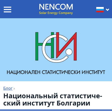
Блог
›
Националь­ный ста­ти­сти­че­
ский инсти­тут Болгарии