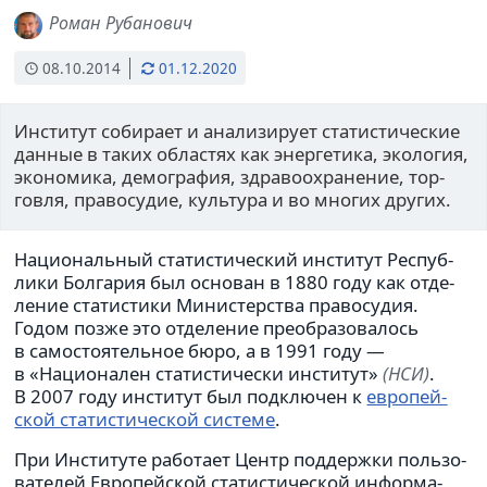
Роман Рубанович
08.10.2014
01.12.2020
Институт соби­рает и ана­ли­зи­рует ста­ти­сти­че­ские
данные в таких обла­стях как энер­ге­тика, эко­ло­гия,
эко­но­мика, демо­гра­фия, здра­во­охра­не­ние, тор­
говля, пра­во­су­дие, куль­тура и во многих других.
Националь­ный ста­ти­сти­че­ский инсти­тут Респуб­
лики Болгария был осно­ван в 1880 году как отде­
ле­ние ста­ти­стики Министер­ства пра­во­су­дия.
Годом позже это отде­ле­ние пре­об­ра­зо­ва­лось
в само­сто­я­тель­ное бюро, а в 1991 году —
в «Национа­лен ста­ти­сти­че­ски инсти­тут»
(НСИ)
.
В 2007 году инсти­тут был под­клю­чен к
евро­пей­
ской ста­ти­сти­че­ской системе
.
При Институте рабо­тает Центр под­держки поль­зо­
ва­те­лей Европей­ской ста­ти­сти­че­ской инфор­ма­