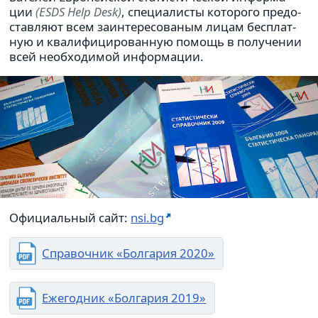
ции
(ESDS Help Desk)
, спе­ци­а­ли­сты кото­рого предо­
став­ляют всем заин­те­ре­со­ва­ным лицам бес­плат­
ную и ква­ли­фи­ци­ро­ван­ную помощь в полу­че­нии
всей необ­хо­ди­мой инфор­ма­ции.
Официаль­ный сайт:
nsi.bg
Справоч­ник «Болгария 2020»
Ежегод­ник «Болгария 2019»